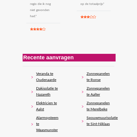
regio die ik nog
op de totaalprijs."
niet gevonden
had."
Recente aanvragen
Veranda te
Zonnepanelen
Oudenaarde
te Ronse
Dakisolatie te
Zonnepanelen
Nazareth
te Aalter
Elektricien te
Zonnepanelen
Aalst
te Merelbeke
Alarmsysteem
Spouwmuurisolatie
te
te Sint-Niklaas
Waasmunster