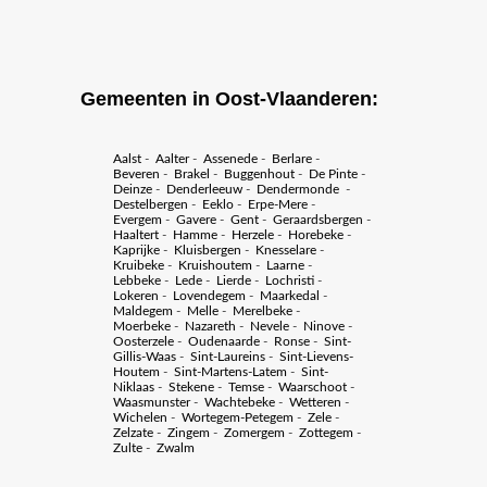
Gemeenten in Oost-Vlaanderen:
Aalst
-
Aalter
-
Assenede
-
Berlare
-
Beveren
-
Brakel
-
Buggenhout
-
De Pinte
-
Deinze
-
Denderleeuw
-
Dendermonde
-
Destelbergen
-
Eeklo
-
Erpe-Mere
-
Evergem
-
Gavere
-
Gent
-
Geraardsbergen
-
Haaltert
-
Hamme
-
Herzele
-
Horebeke
-
Kaprijke
-
Kluisbergen
-
Knesselare
-
Kruibeke
-
Kruishoutem
-
Laarne
-
Lebbeke
-
Lede
-
Lierde
-
Lochristi
-
Lokeren
-
Lovendegem
-
Maarkedal
-
Maldegem
-
Melle
-
Merelbeke
-
Moerbeke
-
Nazareth
-
Nevele
-
Ninove
-
Oosterzele
-
Oudenaarde
-
Ronse
-
Sint-
Gillis-Waas
-
Sint-Laureins
-
Sint-Lievens-
Houtem
-
Sint-Martens-Latem
-
Sint-
Niklaas
-
Stekene
-
Temse
-
Waarschoot
-
Waasmunster
-
Wachtebeke
-
Wetteren
-
Wichelen
-
Wortegem-Petegem
-
Zele
-
Zelzate
-
Zingem
-
Zomergem
-
Zottegem
-
Zulte
-
Zwalm