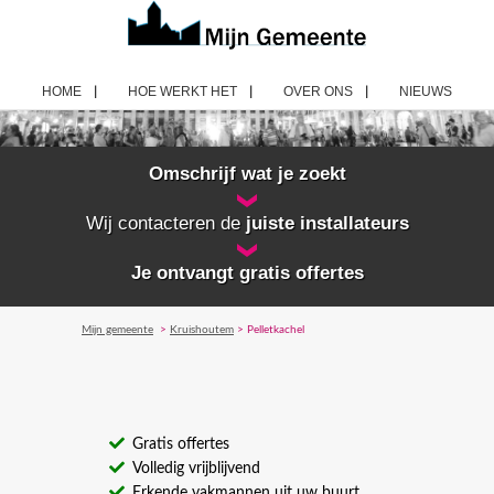
HOME
HOE WERKT HET
OVER ONS
NIEUWS
Omschrijf wat je zoekt
Wij contacteren de
juiste installateurs
Je ontvangt gratis offertes
Mijn gemeente
>
Kruishoutem
> Pelletkachel
Gratis offertes
Volledig vrijblijvend
Erkende vakmannen uit uw buurt