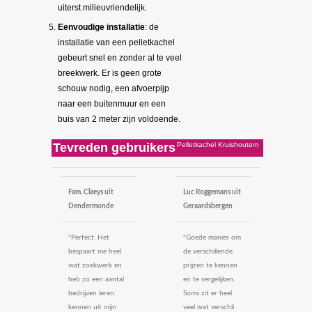
uiterst milieuvriendelijk.
Eenvoudige installatie
: de
installatie van een pelletkachel
gebeurt snel en zonder al te veel
breekwerk. Er is geen grote
schouw nodig, een afvoerpijp
naar een buitenmuur en een
buis van 2 meter zijn voldoende.
Tevreden gebruikers
Pelletkachel Kruishoutem
Fam. Claeys uit
Luc Roggemans uit
Dendermonde
Geraardsbergen
"Perfect. Het
"Goede manier om
bespaart me heel
de verschillende
wat zoekwerk en
prijzen te kennen
heb zo een aantal
en te vergelijken.
bedrijven leren
Soms zit er heel
kennen uit mijn
veel wat verschil