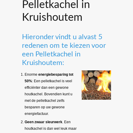
Pelletkachel in
Kruishoutem
Hieronder vindt u alvast 5
redenen om te kiezen voor
een Pelletkachel in
Kruishoutem:
Enorme
energiebesparing tot
50%
: Een pelletkachel is veel
efficiënter dan een gewone
houtkachel. Bovendien kunt u
met de pelletkachel zelfs
besparen op uw gewone
energiefactuur.
Geen zwaar sleurwerk
. Een
houtkachel is dan wel leuk maar