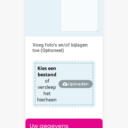
Voeg foto's en/of bijlagen
toe (Optioneel)
Kies een
bestand
of
Uploaden
versleep
het
hierheen
Uw gegevens